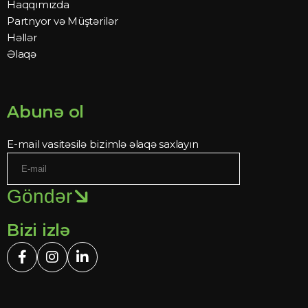
Haqqımızda
Partnyor və Müştərilər
Həllər
Əlaqə
Abunə ol
E-mail vasitəsilə bizimlə əlaqə saxlayın
Göndər
Bizi izlə