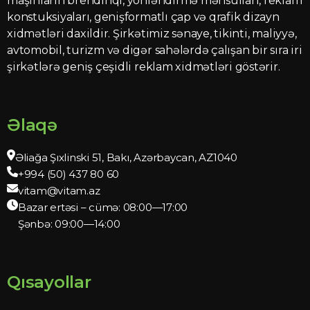
maşınların brendinqi, yönləndirmə məhsulları, reklam
konstuksiyaları, genişformatlı çap və qrafik dizayn
xidmətləri daxildir. Şirkətimiz sənaye, tikinti, maliyyə,
avtomobil, turizm və digər sahələrdə çalışan bir sıra iri
şirkətlərə geniş çeşidli reklam xidmətləri göstərir.
Əlaqə
Əliağa Şıxlinski 51, Bakı, Azərbaycan, AZ1040
+994 (50) 437 80 60
vitam@vitam.az
Bazar ertəsi – cümə: 08:00—17:00
Şənbə: 09:00—14:00
Qısayollar