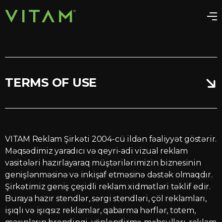
TERMS OF USE
VITAM Reklam Şirkəti 2004-cü ildən fəaliyyət göstərir.
Məqsədimiz yaradıcı və qeyri-adi vizual reklam
vasitələri hazırlayaraq müştərilərimizin biznesinin
genişlənməsinə və inkişaf etməsinə dəstək olmaqdır.
Şirkətimiz geniş çeşidli reklam xidmətləri təklif edir.
Buraya hazır stendlər, sərgi stendləri, çöl reklamları,
işıqlı və işıqsız reklamlar, qabarma hərflər, totem,