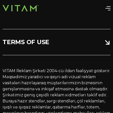
TERMS OF USE
VITAM Reklam Şirkəti 2004-cü ildən fəaliyyət göstərir.
Məqsədimiz yaradıcı və qeyri-adi vizual reklam
vasitələri hazırlayaraq müştərilərimizin biznesinin
genişlənməsinə və inkişaf etməsinə dəstək olmaqdır.
Şirkətimiz geniş çeşidli reklam xidmətləri təklif edir.
Buraya hazır stendlər, sərgi stendləri, çöl reklamları,
işıqlı və işıqsız reklamlar, qabarma hərflər, totem,