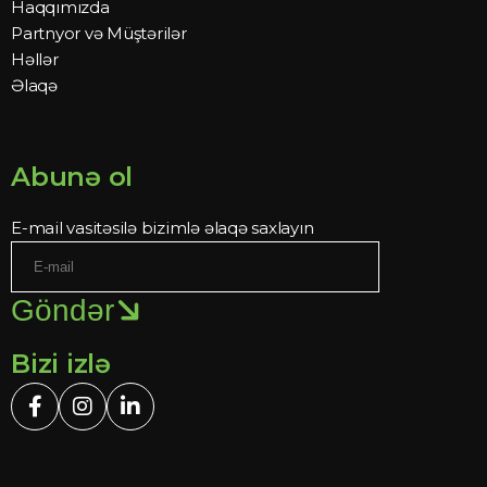
Haqqımızda
Partnyor və Müştərilər
Həllər
Əlaqə
Abunə ol
E-mail vasitəsilə bizimlə əlaqə saxlayın
Göndər
Bizi izlə