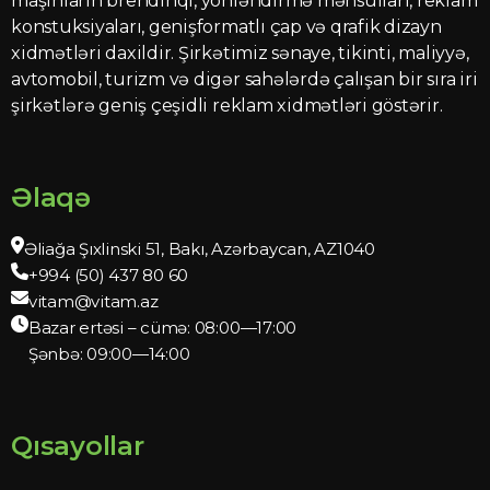
maşınların brendinqi, yönləndirmə məhsulları, reklam
konstuksiyaları, genişformatlı çap və qrafik dizayn
xidmətləri daxildir. Şirkətimiz sənaye, tikinti, maliyyə,
avtomobil, turizm və digər sahələrdə çalışan bir sıra iri
şirkətlərə geniş çeşidli reklam xidmətləri göstərir.
Əlaqə
Əliağa Şıxlinski 51, Bakı, Azərbaycan, AZ1040
+994 (50) 437 80 60
vitam@vitam.az
Bazar ertəsi – cümə: 08:00—17:00
Şənbə: 09:00—14:00
Qısayollar