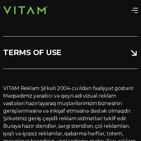
TERMS OF USE
VITAM Reklam Şirkəti 2004-cü ildən fəaliyyət göstərir.
Məqsədimiz yaradıcı və qeyri-adi vizual reklam
vasitələri hazırlayaraq müştərilərimizin biznesinin
genişlənməsinə və inkişaf etməsinə dəstək olmaqdır.
Şirkətimiz geniş çeşidli reklam xidmətləri təklif edir.
Buraya hazır stendlər, sərgi stendləri, çöl reklamları,
işıqlı və işıqsız reklamlar, qabarma hərflər, totem,