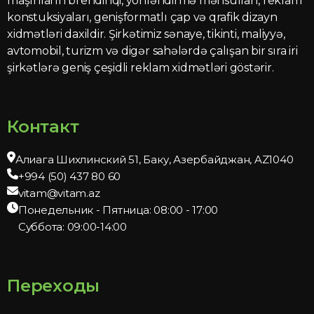
maşınların brendinqi, yönləndirmə məhsulları, reklam
konstuksiyaları, genişformatlı çap və qrafik dizayn
xidmətləri daxildir. Şirkətimiz sənaye, tikinti, maliyyə,
avtomobil, turizm və digər sahələrdə çalışan bir sıra iri
şirkətlərə geniş çeşidli reklam xidmətləri göstərir.
Контакт
Алиага Шихлинский 51, Баку, Азербайджан, AZ1040
+994 (50) 437 80 60
vitam@vitam.az
Понедельник - Пятница: 08:00 - 17:00
Суббота: 09:00-14:00
Переходы