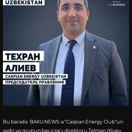
Bu barədə BAKU.NEWS-a "Caspian Energy Club"un
sədri və qrupun baş icraçı direktoru Telman Əliyev