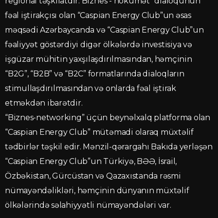
regional təşkilatdır. Biznes - hökumət” dialoqunun
fəal iştirakçısı olan “Caspian Energy Club”un əsas
məqsədi Azərbaycanda və “Caspian Energy Club”un
fəaliyyət göstərdiyi digər ölkələrdə investisiya və
işgüzar mühitin yaxşılaşdırılmasından, həmçinin
“B2G”, “B2B” və “B2C” formatlarında dialoqların
stimullaşdırılmasından və onlarda fəal iştirak
etməkdən ibarətdir.
“Biznes-networking” üçün beynəlxalq platforma olan
“Caspian Energy Club” mütəmadi olaraq müxtəlif
tədbirlər təşkil edir. Mənzil-qərargahı Bakıda yerləşən
“Caspian Energy Club”un Türkiyə, BƏƏ, İsrail,
Özbəkistan, Gürcüstan və Qazaxıstanda rəsmi
nümayəndəlikləri, həmçinin dünyanın müxtəlif
ölkələrində səlahiyyətli nümayəndələri var.