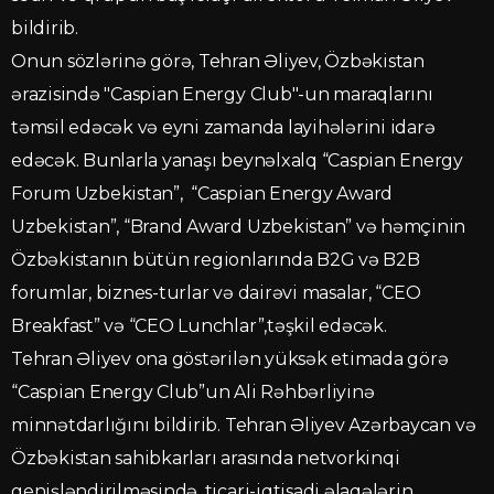
bildirib.
Onun sözlərinə görə, Tehran Əliyev, Özbəkistan
ərazisində "Caspian Energy Club"-un maraqlarını
təmsil edəcək və eyni zamanda layihələrini idarə
edəcək. Bunlarla yanaşı beynəlxalq “Caspian Energy
Forum Uzbekistan”, “Caspian Energy Award
Uzbekistan”, “Brand Award Uzbekistan” və həmçinin
Özbəkistanın bütün regionlarında B2G və B2B
forumlar, biznes-turlar və dairəvi masalar, “CEO
Breakfast” və “CEO Lunchlar”,təşkil edəcək.
Tehran Əliyev ona göstərilən yüksək etimada görə
“Caspian Energy Club”un Ali Rəhbərliyinə
minnətdarlığını bildirib. Tehran Əliyev Azərbaycan və
Özbəkistan sahibkarları arasında netvorkinqi
genişləndirilməsində, ticari-iqtisadi əlaqələrin