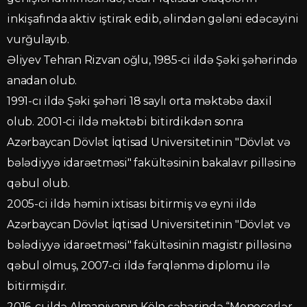
inkişafında aktiv iştirak edib, əlindən gələni edəcəyini
vurğulayıb.
Əliyev Tehran Rizvan oğlu, 1985-ci ildə Şəki şəhərində
anadan olub.
1991-cı ildə Şəki şəhəri 18 saylı orta məktəbə daxil
olub. 2001-ci ildə məktəbi bitirdikdən sonra
Azərbaycan Dövlət İqtisad Universitetinin "Dövlət və
bələdiyyə idarəetməsi" fakültəsinin bakalavr pilləsinə
qəbul olub.
2005-ci ildə həmin ixtisası bitirmiş və eyni ildə
Azərbaycan Dövlət İqtisad Universitetinin "Dövlət və
bələdiyyə idarəetməsi" fakültəsinin magistr pilləsinə
qəbul olmuş, 2007-ci ildə fərqlənmə diplomu ilə
bitirmişdir.
2016-cı ildə Almaniyanın Köln şəhərində “Menecerlər