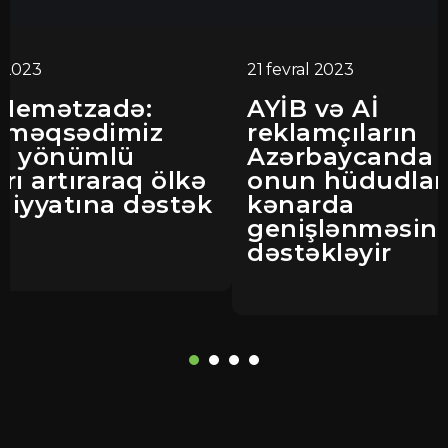
 2023
21 fevral 2023
 Nemətzadə:
AYİB və Aİ
 məqsədimiz
reklamçıların
at yönümlü
Azərbaycanda 
arı artıraraq ölkə
onun hüdudlar
adiyyatına dəstək
kənarda
genişlənməsini
dəstəkləyir