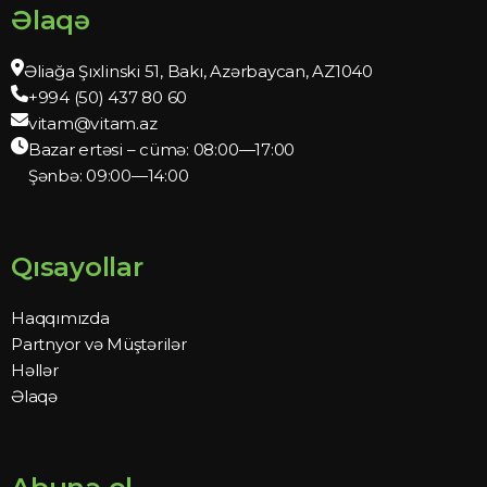
Əlaqə
Əliağa Şıxlinski 51, Bakı, Azərbaycan, AZ1040
+994 (50) 437 80 60
vitam@vitam.az
Bazar ertəsi – cümə: 08:00—17:00
Şənbə: 09:00—14:00
Qısayollar
Haqqımızda
Partnyor və Müştərilər
Həllər
Əlaqə