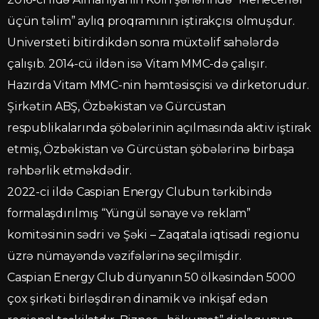
üçün təlim” aylıq proqramının iştirakçısı olmuşdur.
Universteti bitirdikdən sonra müxtəlif sahələrdə
çalışıb. 2014-cü ildən isə Vitam MMC-də çalışır.
Hazırda Vitam MMC-nin həmtəsisçisi və dirketorudur.
Şirkətin ABŞ, Özbəkistan və Gürcüstan
respublikalarında şöbələrinin açılmasında aktiv iştirak
etmiş, Özbəkistan və Gürcüstan şöbələrinə birbaşa
rəhbərlik etməkdədir.
2022-ci ildə Caspian Energy Clubun tərkibində
formalaşdırılmış “Yüngül sənaye və reklam”
komitəsinin sədri və Şəki – Zaqatala iqtisadi regionu
üzrə nümayəndə vəzifələrinə seçilmişdir.
Caspian Energy Club dünyanın 50 ölkəsindən 5000
çox şirkəti birləşdirən dinamik və inkişaf edən