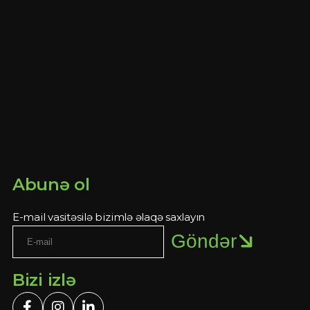
Abunə ol
E-mail vasitəsilə bizimlə əlaqə saxlayın
Göndər
Bizi izlə