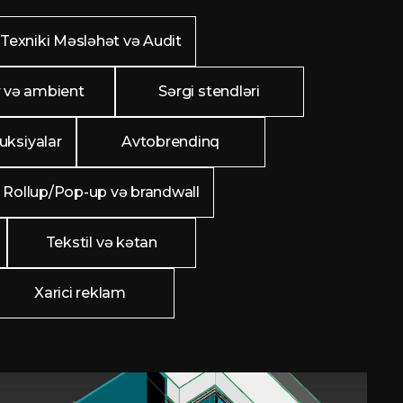
Texniki Məsləhət və Audit
 və ambient
Sərgi stendləri
uksiyalar
Avtobrendinq
Rollup/Pop-up və brandwall
Tekstil və kətan
Xarici reklam