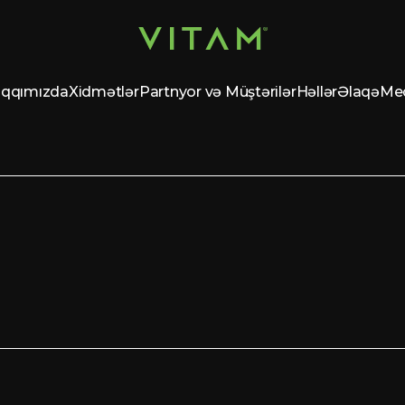
qqımızda
Xidmətlər
Partnyor və Müştərilər
Həllər
Əlaqə
Me