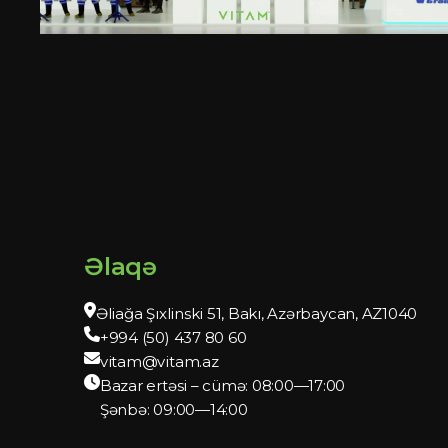
Əlaqə
Əliağa Şıxlinski 51, Bakı, Azərbaycan, AZ1040
+994 (50) 437 80 60
vitam@vitam.az
Bazar ertəsi – cümə: 08:00—17:00
Şənbə: 09:00—14:00