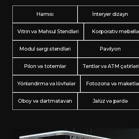
Hamısı
İnteryer dizayn
Vitrin və Məhsul Stendləri
Korporativ mebellə
Modul sərgi stendləri
Pavilyon
Pilon və totemlər
Tentlər və ATM çətirləri
Yönləndirmə və lövhələr
Fotozona və maketlə
Oboy və dartmatavan
Jalüz və pərdə