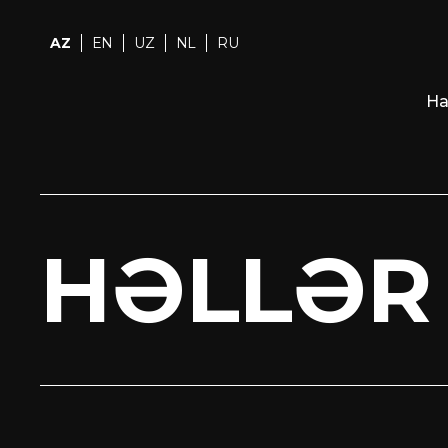
AZ
EN
UZ
NL
RU
Ha
HƏLLƏR