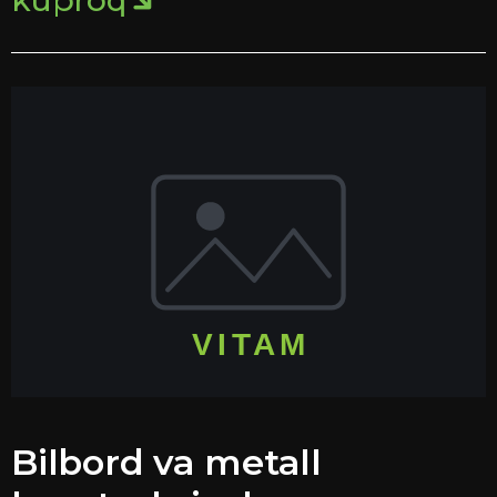
kuproq
Bilbord va metall