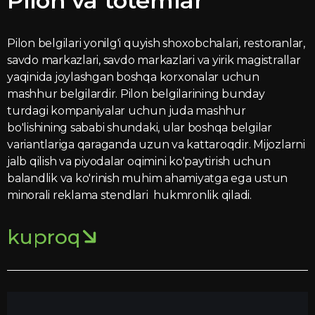
Pilon va totemlar
Pilon belgilari yonilg'i quyish shoxobchalari, restoranlar,
savdo markazlari, savdo markazlari va yirik magistrallar
yaqinida joylashgan boshqa korxonalar uchun
mashhur belgilardir. Pilon belgilarining bunday
turdagi kompaniyalar uchun juda mashhur
bo'lishining sababi shundaki, ular boshqa belgilar
variantlariga qaraganda uzun va kattaroqdir. Mijozlarni
jalb qilish va piyodalar oqimini ko'paytirish uchun
balandlik va ko'rinish muhim ahamiyatga ega ustun
minorali reklama stendlari hukmronlik qiladi.
kuproq