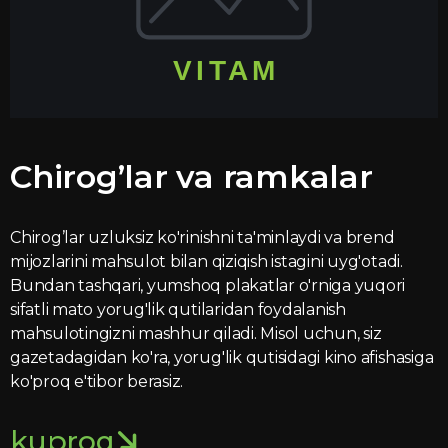
Chirog’lar va ramkalar
Chirog’lar uzluksiz ko'rinishni ta'minlaydi va brend
mijozlarini mahsulot bilan qiziqish istagini uyg'otadi.
Bundan tashqari, yumshoq plakatlar o'rniga yuqori
sifatli mato yorug'lik qutilaridan foydalanish
mahsulotingizni mashhur qiladi. Misol uchun, siz
gazetadagidan ko'ra, yorug'lik qutisidagi kino afishasiga
ko'proq e'tibor berasiz.
kuproq