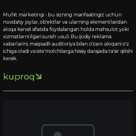
Muhit marketingi - bu sizning manfaatingiz uchun
noodatiy joylar, ob'ektlar va ularning elementlaridan
aloqa kanali sifatida foydalangan holda mahsulot yoki
xizmatlarni ilgari surish usuli. Bu ijodiy reklama
xabarlarini, maqsadli auditoriya bilan o'zaro aloqani o'z
ichiga oladi va iste'molchilarga hissiy darajada ta'sir qilishi
kerak.
kuproq