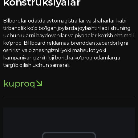
konstruksiyalar
Bilbordlar odatda avtomagistrallar va shaharlar kabi
tirbandlik ko'p bo'lgan joylarda joylashtiriladi, shuning
uchun ularni haydovchilar va piyodalar ko'rish ehtimoli
ko'proq. Billboard reklamasi brenddan xabardorligni
oshirish va biznesingizni (yoki mahsulot yoki
kampaniyangizni) iloji boricha ko'proq odamlarga
targ'ib qilish uchun samarali.
kuproq