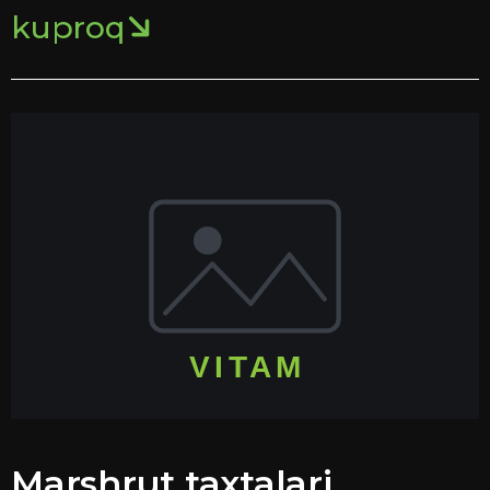
kuproq
Marshrut taxtalari