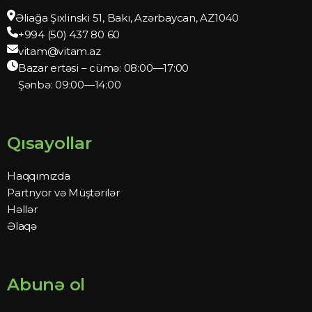
Əliağa Şıxlinski 51, Bakı, Azərbaycan, AZ1040
+994 (50) 437 80 60
vitam@vitam.az
Bazar ertəsi – cümə: 08:00—17:00
Şənbə: 09:00—14:00
Qısayollar
Haqqımızda
Partnyor və Müştərilər
Həllər
Əlaqə
Abunə ol