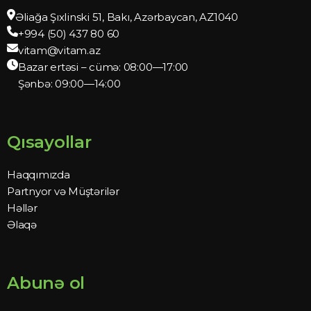
Əliağa Şıxlinski 51, Bakı, Azərbaycan, AZ1040
+994 (50) 437 80 60
vitam@vitam.az
Bazar ertəsi – cümə: 08:00—17:00
Şənbə: 09:00—14:00
Qısayollar
Haqqımızda
Partnyor və Müştərilər
Həllər
Əlaqə
Abunə ol